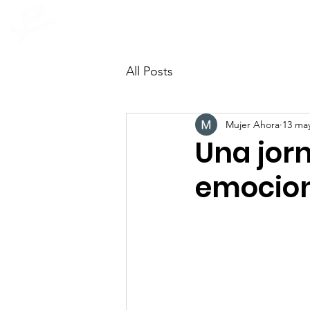
INICIO
Quienes som
mujer ahora
All Posts
Mujer Ahora
13 ma
Una jor
emocio