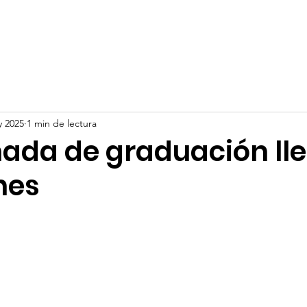
os
Servicios
Noticias
Preinscripciones
Biblioteca
y 2025
1 min de lectura
nada de graduación ll
nes