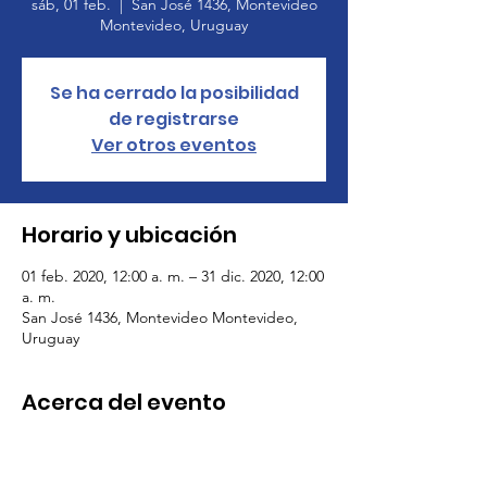
sáb, 01 feb.
  |  
San José 1436, Montevideo
Montevideo, Uruguay
Se ha cerrado la posibilidad
de registrarse
Ver otros eventos
Horario y ubicación
01 feb. 2020, 12:00 a. m. – 31 dic. 2020, 12:00
a. m.
San José 1436, Montevideo Montevideo,
Uruguay
Acerca del evento
Dirigida a cooperativas, sindicatos,
empresas, federaciones, centros educativos,
instituciones publicas y privadas, con