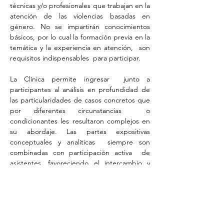
técnicas y/o profesionales que trabajan en la 
atención de las violencias basadas en 
género. No se impartirán conocimientos 
básicos, por lo cual la formación previa en la 
temática y la experiencia en atención,  son 
requisitos indispensables  para participar.
La Clínica permite ingresar  junto a 
participantes al análisis en profundidad de 
las particularidades de casos concretos que 
por diferentes circunstancias  o 
condicionantes les resultaron complejos en 
su abordaje. Las partes expositivas 
conceptuales y analíticas  siempre son 
combinadas con participación activa  de 
asistentes, favoreciendo el intercambio y 
enriquecimiento mutuo a partir del bagaje 
experiencial y de saberes existentes 
previamente. 
Se plantea el aprendizaje como una 