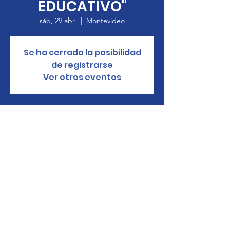
EDUCATIVO"
sáb, 29 abr.
  |  
Montevideo
Se ha cerrado la posibilidad
de registrarse
Ver otros eventos
Horario y ubicación
29 abr. 2023, 9:30 a. m. – 06 may. 2023, 5:30
p. m.
Montevideo, S. José 1436, 11100
Montevideo, Departamento de Montevideo,
Uruguay