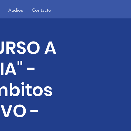
Audios
Contacto
URSO A
A" -
mbitos
VO -