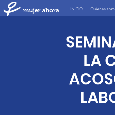
INICIO
Quienes som
mujer ahora
SEMIN
LA 
ACOSO
LAB