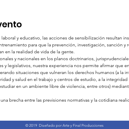
vento
aboral y educativo, las acciones de sensibilización resultan ins
ntrenamiento para que la prevención, investigación, sanción y 
 en la realidad de vida de la gente.
onales y nacionales en los planos doctrinarios, jurisprudenciales
es y legislativos, nuestra experiencia nos permite afirmar que en
rando situaciones que vulneran los derechos humanos (a la inti
idad y salud en el trabajo y centros de estudio, a la integridad fí
y estudiar en un ambiente libre de violencia, entre otros) mediant
una brecha entre las previsiones normativas y la cotidiana reali
© 2019 Diseñado por Arte y Final Producciones