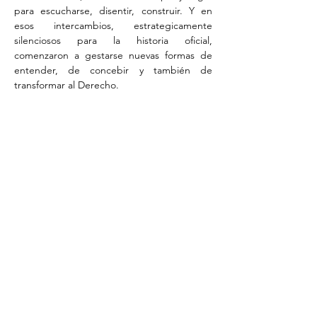
para escucharse, disentir, construir. Y en 
esos intercambios, estrategicamente 
silenciosos para la historia oficial, 
comenzaron a gestarse nuevas formas de 
entender, de concebir y también de 
transformar al Derecho.
Desde Mujer Ahora, hace algunos años 
tomamos la decisión -lejos del ruido y de las 
urgencias que todo lo arrasan- de recuperar 
un espacio cuidado y a cuidar. Así nacieron, 
y se han sostenido, las Tertulias Jurídicas 
Feministas: un lugar de encuentro entre 
abogadas litigantes y defensoras de los 
derechos de las mujeres.
En 2026, Mujer Ahora, con el apoyo de 
CLADEM Uruguay y MYSU Mujer y Salud en 
Uruguay, convoca a un ciclo de…
Mostrar más