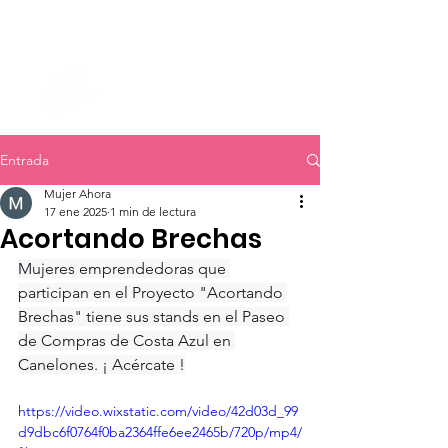
mujer ahora
Entrada
Mujer Ahora
17 ene 2025
1 min de lectura
Acortando Brechas
Mujeres emprendedoras que 
participan en el Proyecto "Acortando 
Brechas" tiene sus stands en el Paseo 
de Compras de Costa Azul en 
Canelones. ¡ Acércate !
https://video.wixstatic.com/video/42d03d_99
d9dbc6f0764f0ba2364ffe6ee2465b/720p/mp4/