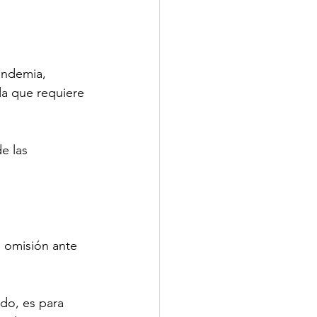
andemia, 
da que requiere 
e las 
 omisión ante 
o, es para 