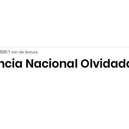
os
Servicios
Noticias
Preinscripciones
Biblioteca
2020
1 min de lectura
cia Nacional Olvidad