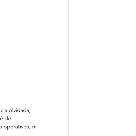
ia olvidada, 
té de 
 operativos, ni 