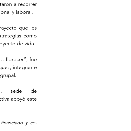
ron a recorrer 
onal y laboral.
rayecto que les 
strategias como 
oyecto de vida.
y…florecer”, fue 
uez, integrante 
grupal.
Integrantes de la Comisión Vecinal “Costa Azul Nuevo”, sede de 
tiva apoyó este 
inanciado y co- 