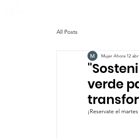
INICIO
Quienes som
mujer ahora
All Posts
Mujer Ahora
12 abr
"Sosteni
verde p
transfo
¡Reservate el marte