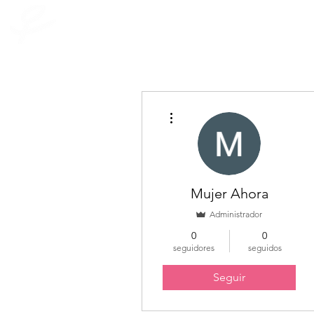
INICIO
Quienes som
mujer ahora
Más acciones
Mujer Ahora
Administrador
0
0
seguidores
seguidos
Seguir